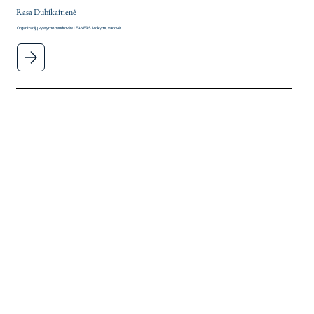
Rasa Dubikaitienė
Organizacijų vystymo bendrovės LEANERS Mokymų vadovė