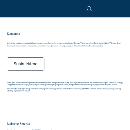
Komanda
Kiekvienas verslas savo augimo kelionę pradeda nuo jį kuriančių žmonių vizijos bei atsidavimo. Taip ir mūsų bendrovė, kurią 2018 m. Vilniuje įkūrė
Robertas Šerėnas ir Antanas Dubikaitis, savo istoriją pradėjo nuo jų noro organizacijose skleisti nuolatinio tobulėjimo kultūrą.
Susisiekime
Nuolat geriausiomis valdysenos praktikomis besidomintys buvę viešojo sektoriaus įstaigų vadovai jas pritaikė Lietuvos bei užsienio organizacijose. Projektai Ukrainoje,
Turkijoje, Prancūzijoje ir daugelyje kitų šalių – sukaupta patirtis kupina įkvepiančių istorijų, o pagrindiniai jų herojai yra mūsų patikimi partneriai, ekspertai, klientai.
Prie komandos prisijungus viešojo ir privataus sektorių komunikacijos patirties turinčiai Gabrielei Šerėnienei, „LEANERS“ šiandien siūlo dar platesnį paslaugų spektrą,
reikalingą organizacijoms tobulėti.
Robertas Šerėnas