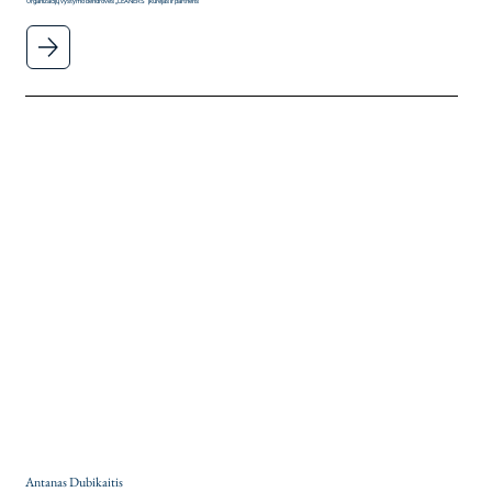
Organizacijų vystymo bendrovės „LEANERS” įkūrėjas ir partneris
Antanas Dubikaitis