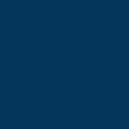
Kontaktai
Žalgirio g. 94-5A, LT-09300 Vilnius
info@leaners.eu
+370 616 83128
+370 618 00944
+370 686 85579