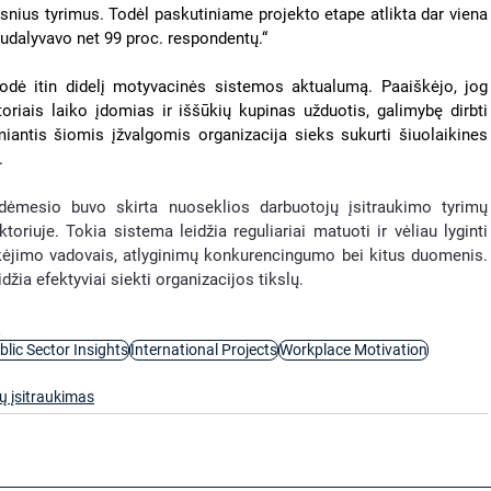
ilesnius tyrimus. Todėl paskutiniame projekto etape atlikta dar viena 
sudalyvavo net 99 proc. respondentų.“
dė itin didelį motyvacinės sistemos aktualumą. Paaiškėjo, jog 
oriais laiko įdomias ir iššūkių kupinas užduotis, galimybę dirbti 
antis šiomis įžvalgomis organizacija sieks sukurti šiuolaikines 
. 
mesio buvo skirta nuoseklios darbuotojų įsitraukimo tyrimų 
riuje. Tokia sistema leidžia reguliariai matuoti ir vėliau lyginti 
ikėjimo vadovais, atlyginimų konkurencingumo bei kitus duomenis. 
džia efektyviai siekti organizacijos tikslų.  
:
blic Sector Insights
International Projects
Workplace Motivation
ų įsitraukimas