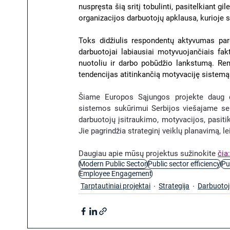
nuspręsta šią sritį tobulinti, pasitelkiant g
organizacijos darbuotojų apklausa, kurioje 
Toks didžiulis respondentų aktyvumas paro
darbuotojai labiausiai motyvuojančiais fakt
nuotoliu ir darbo pobūdžio lankstumą. Remi
tendencijas atitinkančią motyvaciję sistemą
Šiame Europos Sąjungos projekte daug dė
sistemos sukūrimui Serbijos viešajame sekto
darbuotojų įsitraukimo, motyvacijos, pasit
Jie pagrindžia strateginį veiklų planavimą, lei
Daugiau apie mūsų projektus sužinokite 
čia
Modern Public Sector
Public sector efficiency
Pu
Employee Engagement
Tarptautiniai projektai
Strategija
Darbuotoj