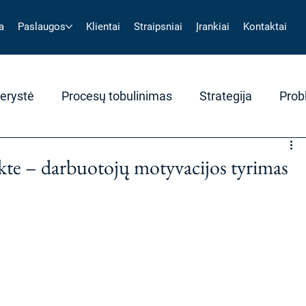
a
Paslaugos
Klientai
Straipsniai
Įrankiai
Kontaktai
erystė
Procesų tobulinimas
Strategija
Prob
ekte – darbuotojų motyvacijos tyrimas