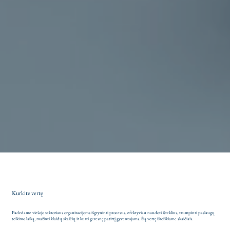
Kurkite vertę
Padedame viešojo sektoriaus organizacijoms išgryninti procesus, efektyviau naudoti išteklius, trumpinti paslaugų
teikimo laiką, mažinti klaidų skaičių ir kurti geresnę patirtį gyventojams. Šią vertę išreiškiame skaičiais.