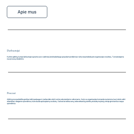
Apie mus
Darbuotojai
Kurkite aplinką, kurioje darbuotojai supranta savo vaidmenį, bendradarbiauja spręsdami problemas ir aktyviai prisideda prie organizacijos rezultatų. Tai neatsiejama
nuo procesų tobulinimo.
Procesai
Aiškūs procesai leidžia greičiau teikti paslaugas ir mažiau laiko skirti vertės nekuriantiems veiksmams. Kartu su organizacijos komanda nustatome, kas trukdo veikti
sklandžiai, ir diegiame sprendimus, kurie duoda apčiuopiamų rezultatų. Dažnai tai reiškia senų, nebeveikiančių praktikų atsisakymą bei jų vietoje gimstančius naujus
sprendimus.