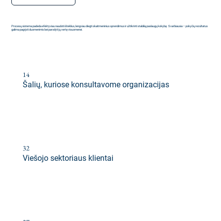
Procesų sistema padeda efektyviau naudoti išteklius, lengviau diegti skaitmeninius sprendimus ir užtikrinti stabilią paslaugų kokybę. Svarbiausia – pokyčių rezultatus
galima pagrįsti duomenimis bei parodyti jų vertę visuomenei.
14
Šalių, kuriose konsultavome organizacijas
32
Viešojo sektoriaus klientai