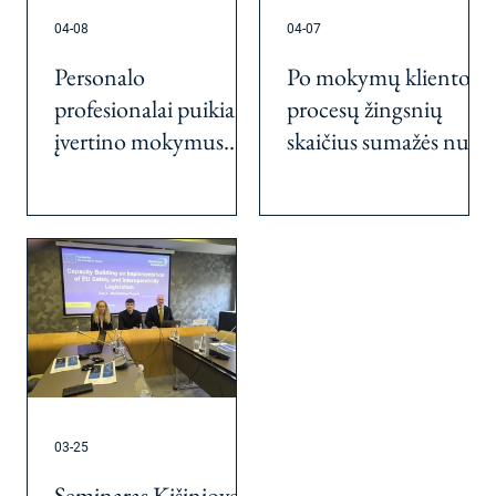
04-08
04-07
Personalo
Po mokymų kliento
profesionalai puikiai
procesų žingsnių
įvertino mokymus
skaičius sumažės nuo
apie procesų valdymą
14 iki 55 proc.
03-25
Seminaras Kišiniove: