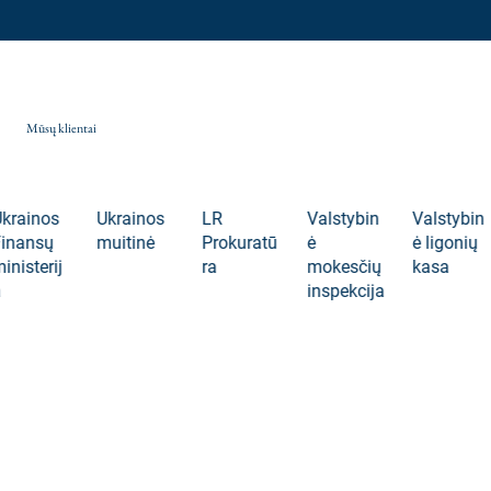
Mūsų klientai
rainos
Ukrainos
LR
Valstybin
Valstybin
nansų
muitinė
Prokuratū
ė
ė ligonių
isterij
ra
mokesčių
kasa
inspekcija
Daugiau