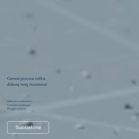
Geresni procesai reiškia
didesnę vertę visuomenei
Aiškesnės atsakomybės.
Greitesnės paslaugos.
Daugiau kokybės
Susisiekime