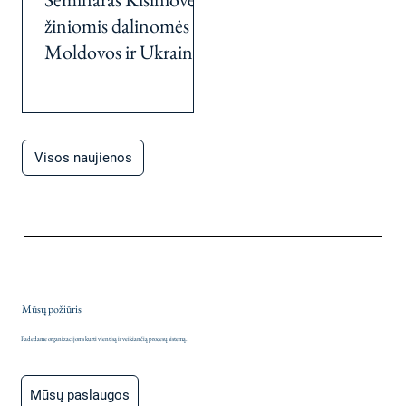
žiniomis dalinomės su
Moldovos ir Ukrainos
geležinkeliečiais
Visos naujienos
Mūsų požiūris
Padedame organizacijoms kurti vientisą ir veikiančią procesų sistemą.
Mūsų paslaugos