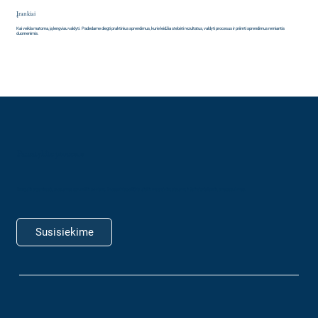
Įrankiai
Kai veikla matoma, ją lengviau valdyti. Padedame diegti praktinius sprendimus, kurie leidžia stebėti rezultatus, valdyti procesus ir priimti sprendimus remiantis
duomenimis.
Pamatykite procesus
Daugelis organizacijų problemas sprendžia po vieną. Procesinis požiūris leidžia matyti visą sistemą ir šalinti priežastis, o ne pasekmes.
Susisiekime